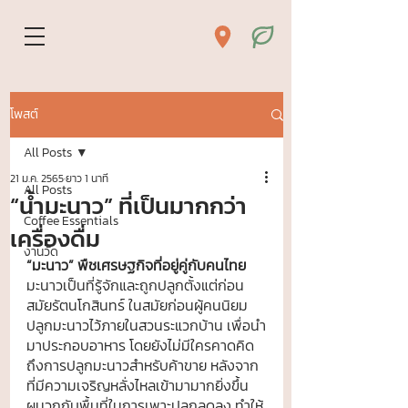
โพสต์
All Posts
21 ม.ค. 2565
ยาว 1 นาที
All Posts
“น้ำมะนาว” ที่เป็นมากกว่า
Coffee Essentials
เครื่องดื่ม
งานวัด
“มะนาว” พืชเศรษฐกิจที่อยู่คู่กับคนไทย
มะนาวเป็นที่รู้จักและถูกปลูกตั้งแต่ก่อน
สมัยรัตนโกสินทร์ ในสมัยก่อนผู้คนนิยม
ปลูกมะนาวไว้ภายในสวนระแวกบ้าน เพื่อนำ
มาประกอบอาหาร โดยยังไม่มีใครคาดคิด 
ถึงการปลูกมะนาวสำหรับค้าขาย หลังจาก
ที่มีความเจริญหลั่งไหลเข้ามามากยิ่งขึ้น 
ผนวกกับพื้นที่ในการเพาะปลูกลดลง ทำให้