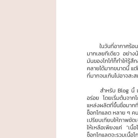
	ในวันที่อากาศร้อน หรือวันที่รู้สึกไม่สดชื่น การได้ดื่มเครื่องดื่มเย็น ๆ สักแก้วคงจะเป็นสิ่งที่ช่วยฮีลใจได้
มากเลยทีเดียว อย่างน้
มันของโกโก้ก็ทำให้รู้สึก
คลายได้มากขนาดนี้ แต่ใ
ที่มากจนเกินไปอาจสะส
	สำหรับ Blog นี้ เต่าบินจะพาทุก ๆ คนมาทำความรู้จักเจ้าโกโก้ให้มากขึ้นกว่าเดิมนอกเหนือจากความ
อร่อย โดยเริ่มต้นจากโ
แหล่งผลิตที่ขึ้นชื่อมา
ช็อกโกแลต หลาย ๆ คนคง
เปรียบเทียบให้ภาพชัด
ให้เหลือเพียงแค่ “เนื้อ
ช็อกโกแลตจะรวมเนื้อโกโ