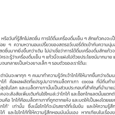
อย ๆ ความหวานอมเปรี้ยวของสตรอว์เบอรี่ตัดเข้ากับความนุ่มละ
สดชื่นมากยิ่งขึ้นกว่าเดิม ไม่น่าเชื่อว่าการได้ดื่มเครื่องดื่มสักแก้
ครจะรู้ว่าเครื่องดื่มเย็น ๆ แก้วนี้จะแฝงไปด้วยประโยชน์มากมาย 
มจนกลายเป็นห่วงยางเล็ก ๆ รอบตัวของเราได้นะ
กโก้ คือผลผลิตที่แปรรูปมาจากเมล็ดกาเกา cocoa ที่มีถิ่นกำ
กที่สุดในโลก และเมล็ดกาเกานั้นเป็นส่วนประกอบที่สำคัญที่นำมาแ
จะสังสัยเพิ่มเติมกันใช่ไหมล่ะว่าโกโก้ และช็อกโกแลตนั้นแตกต
เจนคือ โกโก้คือเมล็ดกาเกาที่ถูกตากแห้ง และบดให้เป็นผงโดย
โกโก้” เท่านั้น ซึ่งเนื้อโกโก้จะมีรสชาติที่เข้มข้น และให้ความร
ก้ และไขโกโก้ที่ให้ความรู้สึกหอมมันนั่นเอง หากเทียบในเรื่องข