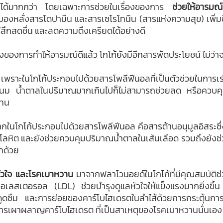
น์ได้มากกว่า โดยเฉพาะการช่วยในเรื่องของการ 
ช่วยให้อารมณ์
มองหลั่งสารโดปามีน และสารเซโรโทนิน (สารแห่งความสุข) เพิ่มขึ้
้รู้สึกสดชื่น และลดความตึงเครียดได้อย่างดี 
งของการทำให้อารมณ์ดีแล้ว โกโก้ยังมีอีกสารพัดประโยชน์ ไม่ว่าจะ
 เพราะในโกโก้ประกอบไปด้วยสารโพลีฟีนอลที่เป็นตัวช่วยในการเ
ิ่มนม น้ำตาลในปริมาณมากเกินไปก็ไม่สามารถช่วยลด หรือควบคุ
แทน
จากในโกโก้ประกอบไปด้วยสารโพลีฟีนอล คือสารต้านอนุมูลอิสระซึ่
ลหิต และยังช่วยควบคุมปริมาณน้ำตาลในเส้นเลือด รวมถึงยัง
กด้วย
ัวใจ และโรคเบาหวาน 
มาจากฟลาโวนอยด์ในโกโก้ที่มีคุณสมบัติช
ลสเตอรอล (LDL) ช่วยบำรุงดูแลหัวใจให้แข็งแรงมากยิ่งขึ้น
ดซึม และการย่อยของคาร์โบไฮเดรตในลำไส้ด้วยการกระตุ้นการหลั
การเผาผลาญคาร์โบไฮเดรต ที่เป็นสาเหตุของโรคเบาหวานนั่นเอง