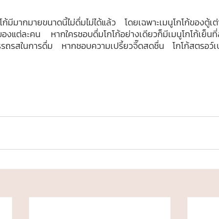
ต่ละคน หากใครชอบดื่มโกโก้อย่างเดียวก็มีเมนูโกโก้เย็นที่ส
ิ่มอรรถรสในการดื่ม หากชอบความเปรี้ยวจี๊ดสดชื่น โกโก้สตรอว์เบอ