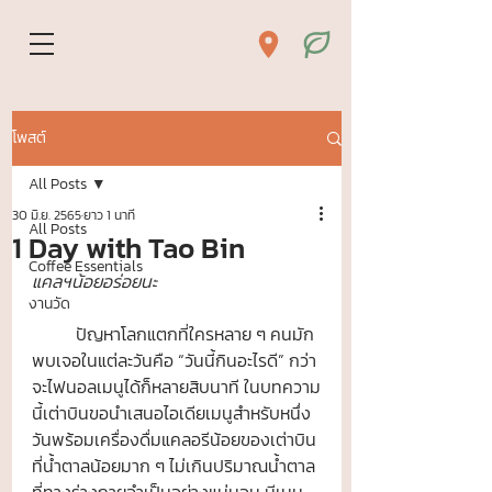
โพสต์
All Posts
30 มิ.ย. 2565
ยาว 1 นาที
All Posts
1 Day with Tao Bin
Coffee Essentials
แคลฯน้อยอร่อยนะ
งานวัด
	ปัญหาโลกแตกที่ใครหลาย ๆ คนมัก
พบเจอในแต่ละวันคือ “วันนี้กินอะไรดี” กว่า
จะไฟนอลเมนูได้ก็หลายสิบนาที ในบทความ
นี้เต่าบินขอนำเสนอไอเดียเมนูสำหรับหนึ่ง
วันพร้อมเครื่องดื่มแคลอรีน้อยของเต่าบิน
ที่น้ำตาลน้อยมาก ๆ ไม่เกินปริมาณน้ำตาล