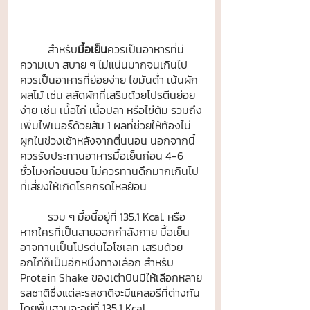
	สำหรับ
มื้อเย็น
ควรเป็นอาหารที่มี
ความเบา สบาย ๆ ไม่แน่นมากจนเกินไป 
ควรเป็นอาหารที่ย่อยง่าย ไขมันต่ำ เน้นผัก
ผลไม้ เช่น สลัดผักที่เสริมด้วยโปรตีนย่อย
ง่าย เช่น เนื้อไก่ เนื้อปลา หรือไข่ต้ม รวมถึง
เพิ่มไฟเบอร์ด้วยส้ม 1 ผลที่ช่วยให้ท้องไม่
ผูกในช่วงเช้าหลังจากตื่นนอน นอกจากนี้
ควรรับประทานอาหารมื้อเย็นก่อน 4-6 
ชั่วโมงก่อนนอน ไม่ควรทานดึกมากเกินไป
ที่เสี่ยงให้เกิดโรคกรดไหลย้อน
	รวม ๆ มื้อนี้อยู่ที่ 135.1 Kcal. หรือ
หากใครที่เป็นสายออกกำลังกาย มื้อเย็น
อาจทานเป็นโปรตีนไอโซเลท เสริมด้วย
อกไก่ก็เป็นอีกหนึ่งทางเลือก สำหรับ 
Protein Shake ของเต่าบินมีให้เลือกหลาย
รสชาติซึ่งแต่ละรสชาติจะมีแคลอรีที่ต่างกัน 
โดยพื้นฐานจะอยู่ที่ 135.1 Kcal.