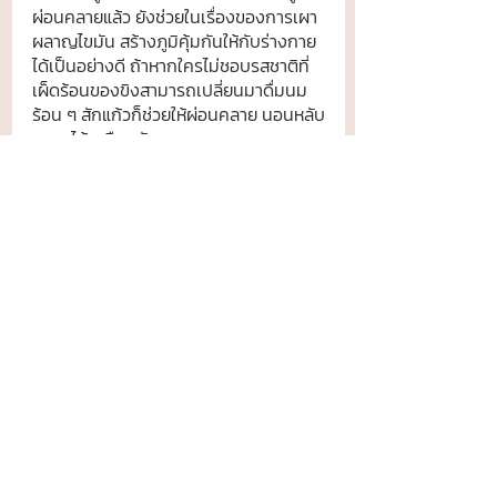
ผ่อนคลายแล้ว ยังช่วยในเรื่องของการเผา
ผลาญไขมัน สร้างภูมิคุ้มกันให้กับร่างกาย
ได้เป็นอย่างดี ถ้าหากใครไม่ชอบรสชาติที่
เผ็ดร้อนของขิงสามารถเปลี่ยนมาดื่มนม
ร้อน ๆ สักแก้วก็ช่วยให้ผ่อนคลาย นอนหลับ
สบายได้เหมือนกัน
	โดยรวม ๆ แล้วตลอดทั้งวันอาหาร 
และเครื่องดื่มอยู่ที่ประมาณ 1,200 แคลอรี 
เป็นแคลอรีที่ร่างกายต้องการที่ไม่มากเกิน
ไป หรือน้อยเกินไปนอกจากการเลือกรับ
ประทานอาหารที่มีประโยชน์ต่อร่างกายแล้ว 
การออกกำลังกายก็เป็นอีกหนึ่งตัวช่วยที่
ทำให้ร่างกายของเราแข็งแรง และสุขภาพดี
อีกด้วย ไม่ว่าจะเป็นมื้อไหน ๆ ก็สามารถเอน
จอยโดยที่สามารถควบคุมแคลอรีได้ พร้อม
เพิ่มความสดชื่นด้วยเครื่องดื่มเต่าบินที่มีให้
เลือกหลากหลายมากกว่า 170 เมนู