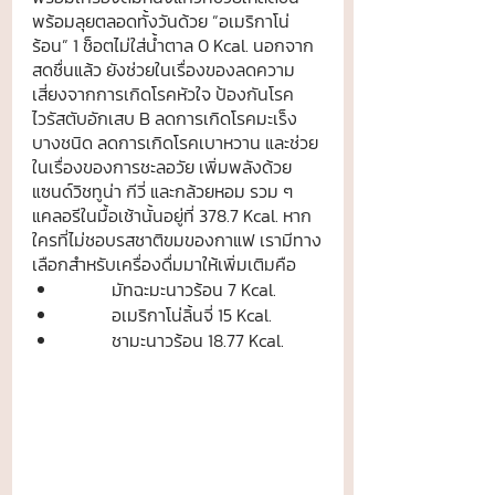
พร้อมลุยตลอดทั้งวันด้วย ”อเมริกาโน่
ร้อน” 1 ช็อตไม่ใส่น้ำตาล 0 Kcal. นอกจาก
สดชื่นแล้ว ยังช่วยในเรื่องของลดความ
เสี่ยงจากการเกิดโรคหัวใจ ป้องกันโรค
ไวรัสตับอักเสบ B ลดการเกิดโรคมะเร็ง
บางชนิด ลดการเกิดโรคเบาหวาน และช่วย
ในเรื่องของการชะลอวัย เพิ่มพลังด้วย
แซนด์วิชทูน่า กีวี่ และกล้วยหอม รวม ๆ 
แคลอรีในมื้อเช้านั้นอยู่ที่ 378.7 Kcal. หาก
ใครที่ไม่ชอบรสชาติขมของกาแฟ เรามีทาง
เลือกสำหรับเครื่องดื่มมาให้เพิ่มเติมคือ
	มัทฉะมะนาวร้อน 7 Kcal.
	อเมริกาโน่ลิ้นจี่ 15 Kcal.
	ชามะนาวร้อน 18.77 Kcal.