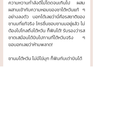
ความหวานกำลังดีไม่โดดจนเกินไป ผสม
ผสานเข้ากับความหอมของชาไต้หวันแท้ ๆ 
อย่างลงตัว บอกได้เลยว่านี่คือรสชาติของ
ชานมที่แท้จริง ใครชื่นชอบชานมอยู่แล้ว ไม่
ต้องไปไกลถึงไต้หวัน ก็ฟินได้! รับรองว่ารส
ชาตเสมือนได้บินไปทานที่ไต้หวันจริง ๆ 
ขอบอกเลยว่าห้ามพลาด! 
ชานมไต้หวัน ไม่มีไข่มุก ก็ฟินกับเต่าบินได้ 
โพสต์ล่าสุด
ดูทั้งหมด