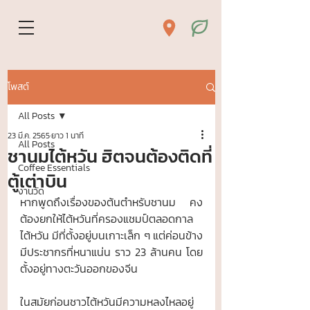
โพสต์
All Posts
23 มี.ค. 2565
ยาว 1 นาที
All Posts
ชานมไต้หวัน ฮิตจนต้องติดที่
Coffee Essentials
ตู้เต่าบิน
งานวัด
หากพูดถึงเรื่องของต้นตำหรับชานม คง
ต้องยกให้ไต้หวันที่ครองแชมป์ตลอดกาล 
ไต้หวัน มีที่ตั้งอยู่บนเกาะเล็ก ๆ แต่ค่อนข้าง
มีประชากรที่หนาแน่น ราว 23 ล้านคน โดย
ตั้งอยู่ทางตะวันออกของจีน 
ในสมัยก่อนชาวไต้หวันมีความหลงไหลอยู่