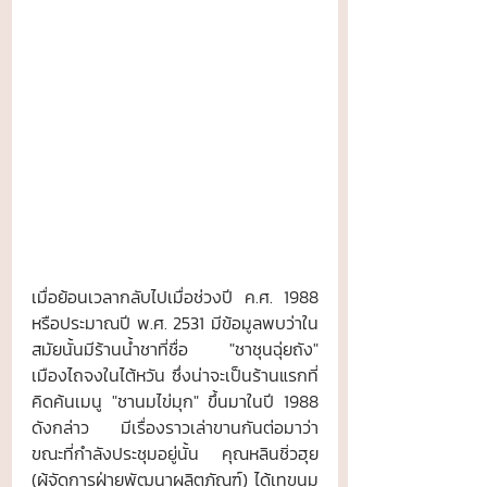
เมื่อย้อนเวลากลับไปเมื่อช่วงปี ค.ศ. 1988 
หรือประมาณปี พ.ศ. 2531 มีข้อมูลพบว่าใน
สมัยนั้นมีร้านน้ำชาที่ชื่อ "ชาชุนฉุ่ยถัง" 
เมืองไถจงในไต้หวัน ซึ่งน่าจะเป็นร้านแรกที่
คิดค้นเมนู "ชานมไข่มุก" ขึ้นมาในปี 1988 
ดังกล่าว มีเรื่องราวเล่าขานกันต่อมาว่า
ขณะที่กำลังประชุมอยู่นั้น คุณหลินชิ่วฮุย 
(ผู้จัดการฝ่ายพัฒนาผลิตภัณฑ์) ได้เทขนม