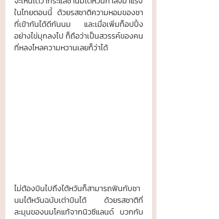
จะเห็นได้ว่ากระแสชานมไต้หวันกำลังมาแรง
ในไทยตอนนี้ ด้วยรสชาติความหอมของชา
ที่เข้ากันได้ดีกันนม และเมื่อเพิ่มท็อปปิ้ง
อย่างไข่มุกลงไป ก็ถือว่าเป็นสวรรค์ของคน
ที่หลงไหลความหวานเลยก็ว่าได้ 
ไม่ต้องบินไปถึงไต้หวันก็สามารถฟินกับชา
นมไต้หวันฉบับเต่าบินได้ ด้วยรสชาติที่
ละมุนของนมโคแท้จากนิวซีแลนด์ บวกกับ