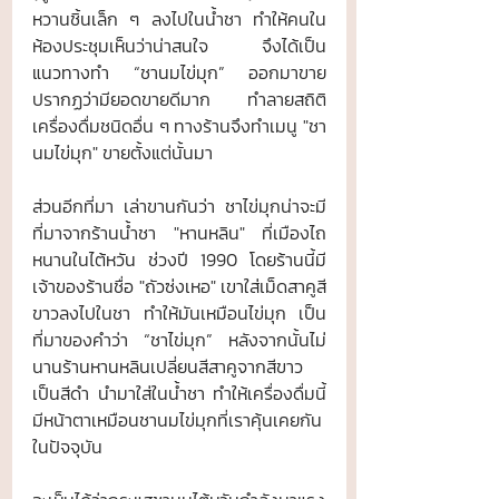
หวานชิ้นเล็ก ๆ ลงไปในน้ำชา ทำให้คนใน
ห้องประชุมเห็นว่าน่าสนใจ จึงได้เป็น
แนวทางทำ “ชานมไข่มุก” ออกมาขาย 
ปรากฏว่ามียอดขายดีมาก ทำลายสถิติ
เครื่องดื่มชนิดอื่น ๆ ทางร้านจึงทำเมนู "ชา
นมไข่มุก" ขายตั้งแต่นั้นมา
ส่วนอีกที่มา เล่าขานกันว่า ชาไข่มุกน่าจะมี
ที่มาจากร้านน้ำชา "หานหลิน" ที่เมืองไถ
หนานในไต้หวัน ช่วงปี 1990 โดยร้านนี้มี
เจ้าของร้านชื่อ "ถัวซ่งเหอ" เขาใส่เม็ดสาคูสี
ขาวลงไปในชา ทำให้มันเหมือนไข่มุก เป็น
ที่มาของคำว่า “ชาไข่มุก” หลังจากนั้นไม่
นานร้านหานหลินเปลี่ยนสีสาคูจากสีขาว
เป็นสีดำ นำมาใส่ในน้ำชา ทำให้เครื่องดื่มนี้
มีหน้าตาเหมือนชานมไข่มุกที่เราคุ้นเคยกัน
ในปัจจุบัน