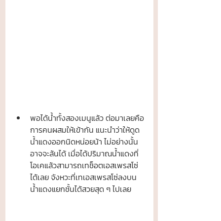
พอได้น้ำทั้งสองเมนูแล้ว ต่อมาเลยคือ
การคนผสมให้เข้ากัน แนะนำว่าให้ดูด
น้ำแดงออกนิดหน่อยน้า ไม่อย่างนั้น
อาจจะล้นได้ เมื่อได้ปริมาณน้ำแดงที่
โอเคแล้วสามารถเทช็อตเอสเพรสโซ่
ได้เลย จังหวะที่เทเอสเพรสโซ่ลงบน
น้ำแดงแยกชั้นได้สวยสุด ๆ ไปเลย