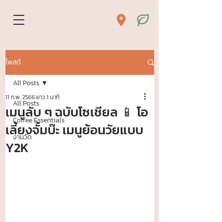
โพสต์
All Posts
11 ก.พ. 2566
ยาว 1 นาที
All Posts
เมนูลับ ๆ ฉบับโซเชียล 📱 โอ
Coffee Essentials
เลี้ยงจั้มบ๊ะ เมนูย้อนวัยแบบ
งานวัด
Y2K